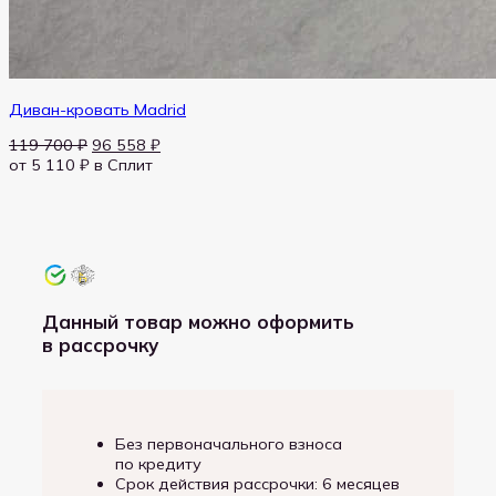
Диван-кровать Madrid
Первоначальная
Текущая
119 700
₽
96 558
₽
цена
цена:
от 5 110 ₽
в Сплит
составляла
96 558 ₽.
119 700 ₽.
Данный товар можно оформить
в рассрочку
Без первоначального взноса
по кредиту
Срок действия рассрочки: 6 месяцев