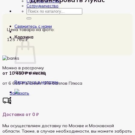
Способы оплаты
Сотрудничество
Искать:
Свяжитесь с нами
Цена товара на фото:
Корзина
125 760
₽
Можно в рассрочку
Корзина пуста.
от 10 480 ₽ в месяц
Вернуться в магазин
от 6 655 ₽
в Сплит
3%
баллов Плюса
Заказать
Доставка от 0 ₽
Мы осуществляем доставку по Москве и Московской
области. Также, в случае необходимости, вы можете забрать