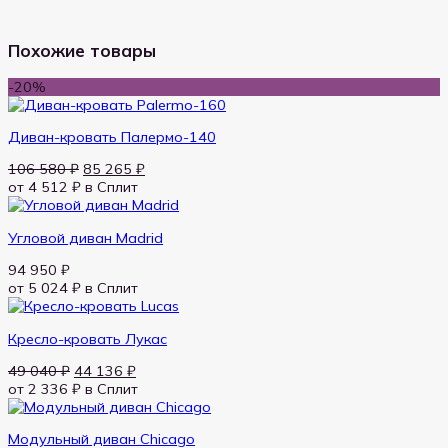
Похожие товары
-20%
Диван-кровать Палермо-140
Первоначальная
Текущая
106 580
₽
85 265
₽
цена
цена:
от 4 512 ₽
в Сплит
составляла
85 265 ₽.
106 580 ₽.
Угловой диван Madrid
94 950
₽
от 5 024 ₽
в Сплит
Кресло-кровать Лукас
Первоначальная
Текущая
49 040
₽
44 136
₽
цена
цена:
от 2 336 ₽
в Сплит
составляла
44 136 ₽.
49 040 ₽.
Модульный диван Chicago