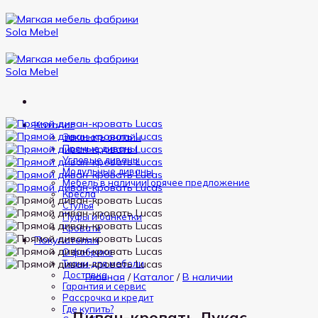
Пропустить
Каталог
Заказать онлайн
Прямые диваны
Угловые диваны
Модульные диваны
Мебель в наличии
Кресла
Стулья
Пуфы и банкетки
Кровати
Покупателям
О фабрике
Ткани для мебели
Доставка
Главная
/
Каталог
/
В наличии
Гарантия и сервис
Рассрочка и кредит
Где купить?
Диван-кровать Лукас