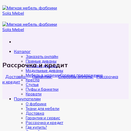
Пропустить
Каталог
Заказать онлайн
Прямые диваны
Рассрочка и кредит
Угловые диваны
Модульные диваны
Мебель в наличии
Доставка
Гарантия
Способы оплаты
Рассрочка
Кресла
и кредит
Стулья
Пуфы и банкетки
Кровати
Покупателям
О фабрике
Ткани для мебели
Доставка
Гарантия и сервис
Рассрочка и кредит
Где купить?