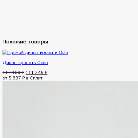
Похожие товары
Диван-кровать Осло
Первоначальная
Текущая
117 100
₽
111 245
₽
цена
цена:
от 5 887 ₽
в Сплит
составляла
111 245 ₽.
117 100 ₽.