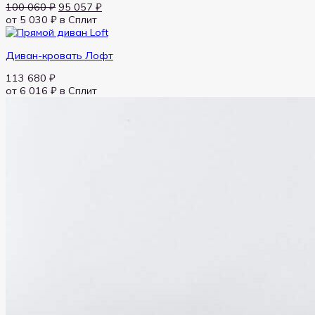
Первоначальная
Текущая
100 060
₽
95 057
₽
цена
цена:
от 5 030 ₽
в Сплит
составляла
95 057 ₽.
100 060 ₽.
Диван-кровать Лофт
113 680
₽
от 6 016 ₽
в Сплит