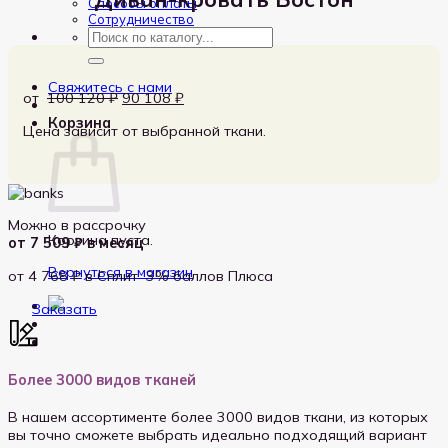
Способы оплаты
Сотрудничество
Искать:
Свяжитесь с нами
Первоначальная
Текущая
100 120
₽
90 108
₽
цена
цена:
Корзина
Цена зависит от выбранной ткани.
составляла
90 108 ₽.
100 120 ₽.
Можно в рассрочку
Корзина пуста.
от 7 509 ₽ в месяц
Вернуться в магазин
от 4 768 ₽
в Сплит
3%
баллов Плюса
Заказать
Более 3000 видов тканей
В нашем ассортименте более 3000 видов ткани, из которых
вы точно сможете выбрать идеально подходящий вариант